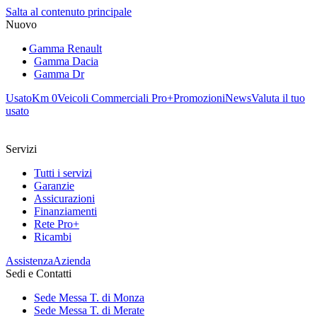
Salta al contenuto principale
Nuovo
Gamma Renault
Gamma Dacia
Gamma Dr
Usato
Km 0
Veicoli Commerciali Pro+
Promozioni
News
Valuta il tuo
usato
Servizi
Tutti i servizi
Garanzie
Assicurazioni
Finanziamenti
Rete Pro+
Ricambi
Assistenza
Azienda
Sedi e Contatti
Sede Messa T. di Monza
Sede Messa T. di Merate