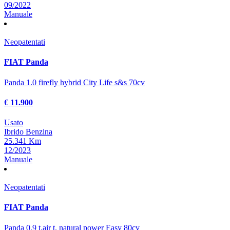
09/2022
Manuale
Neopatentati
FIAT Panda
Panda 1.0 firefly hybrid City Life s&s 70cv
€ 11.900
Usato
Ibrido Benzina
25.341 Km
12/2023
Manuale
Neopatentati
FIAT Panda
Panda 0.9 t.air t. natural power Easy 80cv