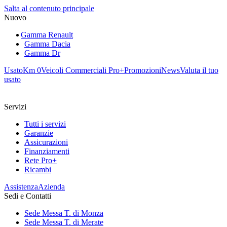
Salta al contenuto principale
Nuovo
Gamma Renault
Gamma Dacia
Gamma Dr
Usato
Km 0
Veicoli Commerciali Pro+
Promozioni
News
Valuta il tuo
usato
Servizi
Tutti i servizi
Garanzie
Assicurazioni
Finanziamenti
Rete Pro+
Ricambi
Assistenza
Azienda
Sedi e Contatti
Sede Messa T. di Monza
Sede Messa T. di Merate