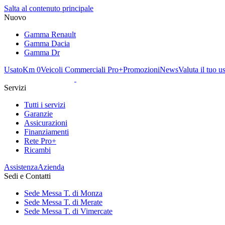
Salta al contenuto principale
Nuovo
Gamma Renault
Gamma Dacia
Gamma Dr
Usato
Km 0
Veicoli Commerciali Pro+
Promozioni
News
Valuta il tuo u
Servizi
Tutti i servizi
Garanzie
Assicurazioni
Finanziamenti
Rete Pro+
Ricambi
Assistenza
Azienda
Sedi e Contatti
Sede Messa T. di Monza
Sede Messa T. di Merate
Sede Messa T. di Vimercate