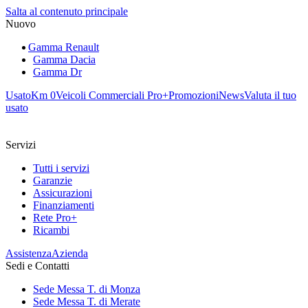
Salta al contenuto principale
Nuovo
Gamma Renault
Gamma Dacia
Gamma Dr
Usato
Km 0
Veicoli Commerciali Pro+
Promozioni
News
Valuta il tuo
usato
Servizi
Tutti i servizi
Garanzie
Assicurazioni
Finanziamenti
Rete Pro+
Ricambi
Assistenza
Azienda
Sedi e Contatti
Sede Messa T. di Monza
Sede Messa T. di Merate