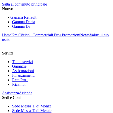
Salta al contenuto principale
Nuovo
Gamma Renault
Gamma Dacia
Gamma Dr
Usato
Km 0
Veicoli Commerciali Pro+
Promozioni
News
Valuta il tuo
usato
Servizi
Tutti i servizi
Garanzie
Assicurazioni
Finanziamenti
Rete Pro+
Ricambi
Assistenza
Azienda
Sedi e Contatti
Sede Messa T. di Monza
Sede Messa T. di Merate